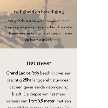
Veiligheid en beveiliging
Het gehele terrein wordt bewaakt en de
toegangswegen zijn veilig omheind, zodat u
zich met een gerust hart kunt concentreren
op het vissen zelf.
Het meer
Grand Lac de Roly
beschikt over een
prachtig
25ha
langgerekt stuwmeer,
dat een gevarieerde visomgeving
biedt. De diepte van het meer
varieert van
1 tot 3,5 meter
, met een