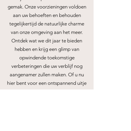
gemak. Onze voorzieningen voldoen
aan uw behoeften en behouden
tegelijkertijd de natuurlijke charme
van onze omgeving aan het meer.
Ontdek wat we dit jaar te bieden
hebben en krijg een glimp van
opwindende toekomstige
verbeteringen die uw verblijf nog
aangenamer zullen maken. Of u nu
hier bent voor een ontspannend uitje
of een gericht visavontuur, onze
faciliteiten zorgen ervoor dat u alles
heeft wat u nodig hebt voor een
onvergetelijk bezoek.