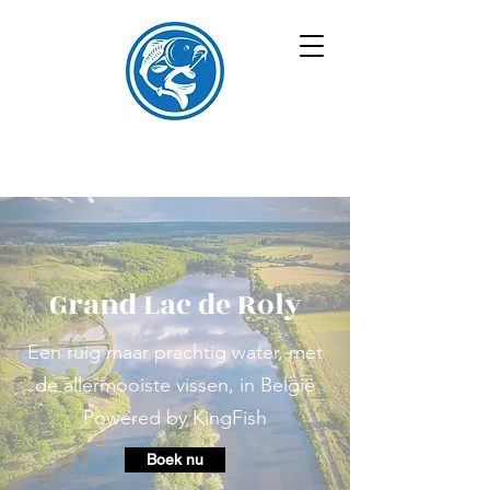
Grand Lac de Roly
Een ruig maar prachtig water, met
de allermooiste vissen, in België
Powered by KingFish
Boek nu