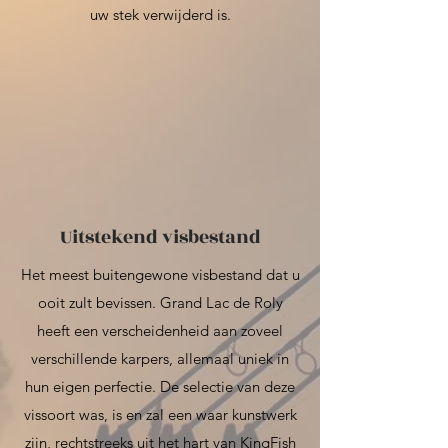
uw stek verwijderd is.
Uitstekend visbestand
Het meest buitengewone visbestand dat u
ooit zult bevissen. Grand Lac de Roly
heeft een verscheidenheid aan zoveel
verschillende karpers, allemaal uniek in
hun eigen perfectie. De selectie van deze
vissoort was, is en zal een waar kunstwerk
zijn, rechtstreeks uit het hart van KingFish